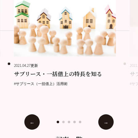
2021.04.27更新
2021
サブリース・一括借上の特長を知る
サ
#サブリース（一括借上）活用術
#サ