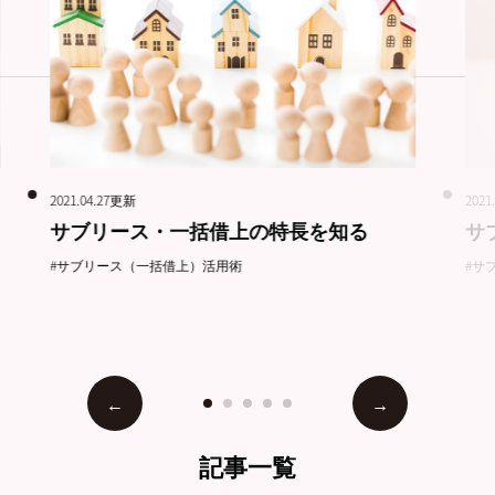
2021.04.27更新
2021
サブリース・一括借上の特長を知る
サ
#サブリース（一括借上）活用術
#サ
記事一覧