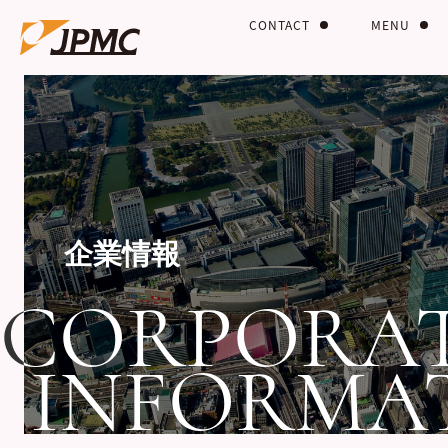
CONTACT
MENU
企業情報
CORPORA
CORPORA
INFORMA
INFORMA