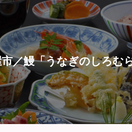
屋市／鰻「うなぎのしろむ