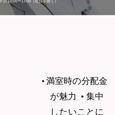
平日 10:00〜17:00（祝日を除く）
満室時の分配金
・
が魅力
集中
・
したいことに