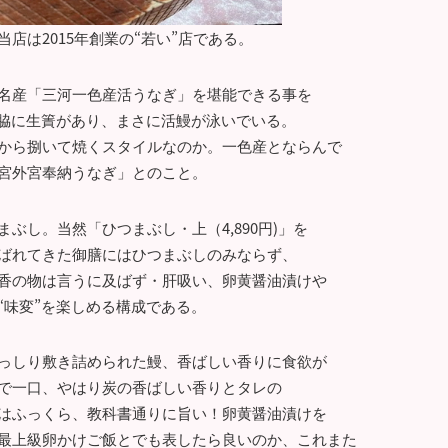
店は2015年創業の“若い”店である。
名産「三河一色産活うなぎ」を堪能できる事を
ぐ脇に生簀があり、まさに活鰻が泳いでいる。
から捌いて焼くスタイルなのか。一色産とならんで
宮外宮奉納うなぎ」とのこと。
ぶし。当然「ひつまぶし・上（4,890円)」を
ばれてきた御膳にはひつまぶしのみならず、
香の物は言うに及ばず・肝吸い、卵黄醤油漬けや
“味変”を楽しめる構成である。
っしり敷き詰められた鰻、香ばしい香りに食欲が
で一口、やはり炭の香ばしい香りとタレの
はふっくら、教科書通りに旨い！卵黄醤油漬けを
最上級卵かけご飯とでも表したら良いのか、これまた