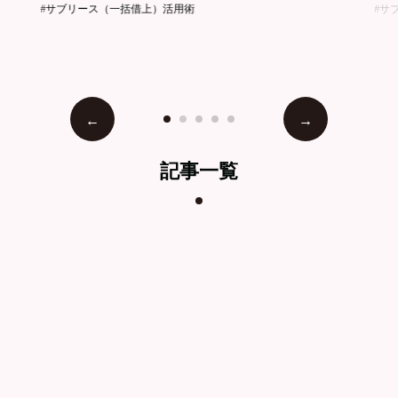
#サブリース（一括借上）活用術
#サ
記事一覧