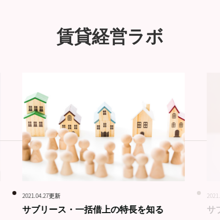
賃貸経営ラボ
2021.04.27更新
2021
サブリース・一括借上の特長を知る
サ