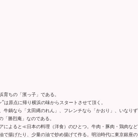
浜育ちの「濱っ子」である。
ラン”は原点に帰り横浜の味からスタートさせて頂く。
、牛鍋なら「太田縄のれん」、フレンチなら「かおり」、いなりず
この「勝烈庵」なのである。
アによると≪日本の料理（洋食）のひとつ。牛肉・豚肉・鶏肉など
油で揚げたり、少量の油で炒め揚げて作る。明治時代に東京銀座の