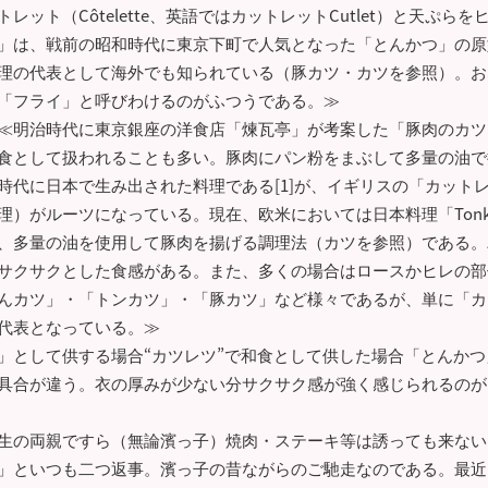
ット（Côtelette、英語ではカットレットCutlet）と天ぷら
」は、戦前の昭和時代に東京下町で人気となった「とんかつ」の原
理の代表として海外でも知られている（豚カツ・カツを参照）。お
「フライ」と呼びわけるのがふつうである。≫
≪明治時代に東京銀座の洋食店「煉瓦亭」が考案した「豚肉のカツ
食として扱われることも多い。豚肉にパン粉をまぶして多量の油で
時代に日本で生み出された料理である[1]が、イギリスの「カット
）がルーツになっている。現在、欧米においては日本料理「Tonka
、多量の油を使用して豚肉を揚げる調理法（カツを参照）である。
サクサクとした食感がある。また、多くの場合はロースかヒレの部
んカツ」・「トンカツ」・「豚カツ」など様々であるが、単に「カ
代表となっている。≫
」として供する場合“カツレツ”で和食として供した場合「とんかつ
具合が違う。衣の厚みが少ない分サクサク感が強く感じられるのが
生の両親ですら（無論濱っ子）焼肉・ステーキ等は誘っても来ない
」といつも二つ返事。濱っ子の昔ながらのご馳走なのである。最近