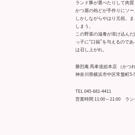
ランド豚が選べたりして肉質
かつ屋の殆どが手作りにソー
しかしながらやはり元祖。ま
しまう。
この野菜の滋養が溶け込んだ
っ子に“口福”を与えるので
は召し上がれ。
勝烈庵 馬車道総本店 （かつ
神奈川県横浜市中区常盤町5-58
TEL 045-681-4411
営業時間 11:00～21:00 