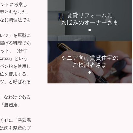
をヒントに考案し
型ともなった。
賃貸リフォームに
なじ調理法でも
お悩みのオーナーさま
レツ」を原型に
揚げる料理であ
レット」（仔牛
シニア向け賃貸住宅の
tsu」という
ご検討者さま
パン粉を使用し
位を使用する。
ツ」と呼ばれる
」なわけである
「勝烈庵」
くせに「勝烈庵
は肉も県産のブ