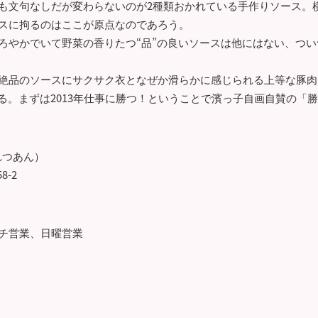
も文句なしだが変わらないのが2種類おかれている手作りソース。
スに拘るのはここが原点なのであろう。
ろやかでいて野菜の香りたつ“品”の良いソースは他にはない、つい
絶品のソースにサクサク衣となぜか滑らかに感じられる上等な豚肉
ある。まずは2013年仕事に勝つ！ということで濱っ子自画自賛の「
れつあん）
-2
ランチ営業、日曜営業