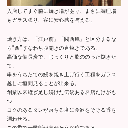
入店してすぐ脇に焼き場があり、まさに調理場
もガラス張り、客に安心感を与える。
焼き方は、「江戸前」「関西風」と区分するな
ら”西”すなわち腹開きの直焼きである。
高価な備長炭で、じっくりと脂ののった捌きた
て、
串をうちたての鰻を焼き上げ行く工程をガラス
越しに垣間見ることが出来る。
創業以来継ぎ足し続けた伝統ある名店だけがも
つ
コクのあるタレが落ちる度に食欲をそそる香を
漂わせる。
この香で一膳飯が食せそうな位である。