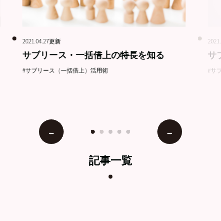
2021.04.27更新
2021
サブリース・一括借上の特長を知る
サ
#サブリース（一括借上）活用術
#サ
記事一覧