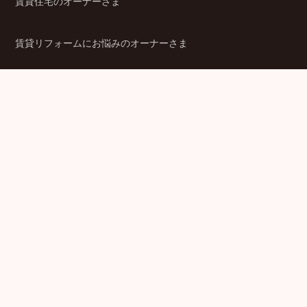
賃貸住宅のオーナーさま
賃貸リフォームにお悩みのオーナーさま
シニア賃貸住宅のご検討者さま
商品ラインアップ
金融機関のみなさま
JPMCの強み
パートナー企業のみなさま
成功事例
企業情報
賃貸経営ラボ
IR情報
セミナー情報
採用情報