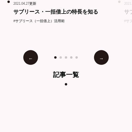
2021.04.27更新
2021
サブリース・一括借上の特長を知る
サ
#サブリース（一括借上）活用術
#サ
記事一覧