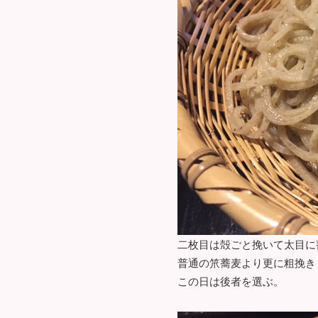
二枚目は殻ごと挽いて太目に
普通の笊蕎麦より更に粗挽き
この日は後者を選ぶ。