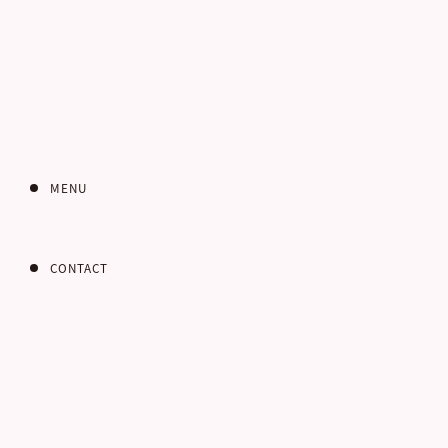
MENU
「胡蝶庵 仙波」
岐阜市日鋼町3丁目26
CONTACT
TEL 058-232-6776