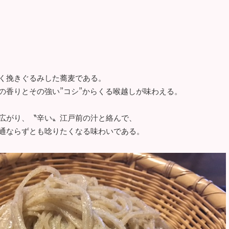
く挽きぐるみした蕎麦である。
の香りとその強い”コシ”からくる喉越しが味わえる。
広がり、〝辛い〟江戸前の汁と絡んで、
通ならずとも唸りたくなる味わいである。