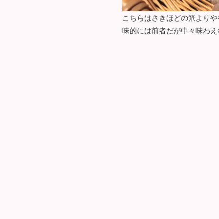
こちらはさきほどの笊よりや
味的には前者だが中々味わえ
岐阜で旨い昼食を、とお考え
お奨めの蕎麦である。
迷わず暖簾を潜られたし！