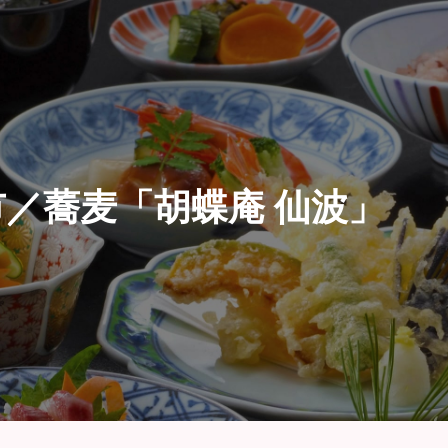
／蕎麦「胡蝶庵 仙波」