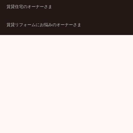
賃貸住宅のオーナーさま
賃貸リフォームにお悩みのオーナーさま
シニア賃貸住宅のご検討者さま
商品ラインアップ
金融機関のみなさま
JPMCの強み
パートナー企業のみなさま
成功事例
企業情報
賃貸経営ラボ
IR情報