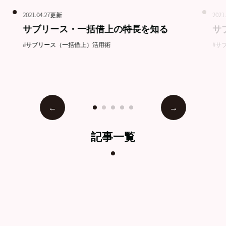
2021.04.27更新
2021
サブリース・一括借上の特長を知る
サ
#サブリース（一括借上）活用術
#サ
記事一覧