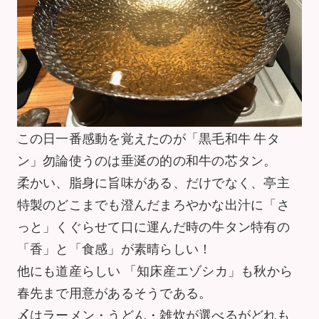
この日一番感動を覚えたのが「黒毛和牛 牛タ
ン」勿論使うのは垂涎の的の和牛の芯タン。
柔かい、脂身に旨味がある、だけでなく、亭主
特製のどこまでも澄んだまろやかな出汁に「さ
っと」くぐらせて口に運んだ時の牛タン特有の
「香」と「食感」が素晴らしい！
他にも道産らしい 「知床産エゾシカ」も秋から
春先まで用意があるそうである。
〆はラーメン・うどん・雑炊が選べるがどれも