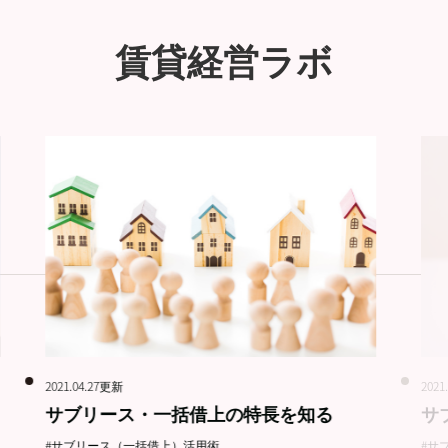
賃貸経営ラボ
2021.04.27更新
2021
サブリース・一括借上の特長を知る
サ
#サブリース（一括借上）活用術
#サ