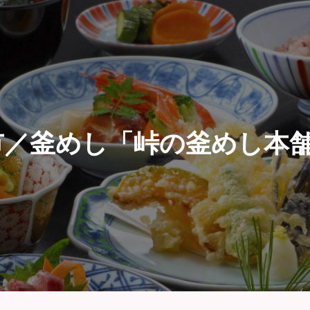
／釜めし「峠の釜めし本舗