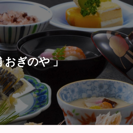
 おぎのや 」