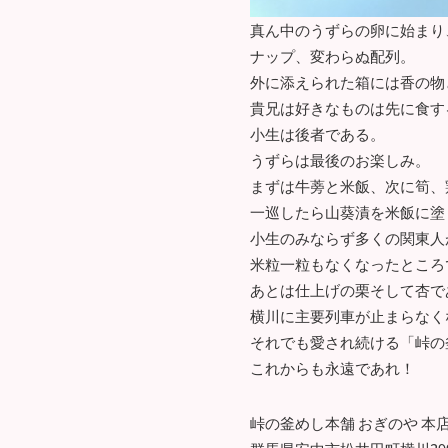
真ん中のうずらの卵に始まり
ナップ、変わらぬ配列。
外に添えられた箱には香の物
貴兄は好きなものは先に食す
小生は後者である。
うずらは最後のお楽しみ。
まずは牛蒡と米飯、次に筍、
一巡したら山葵漬を米飯に塗
小生のみならず多くの関東人
米粒一粒もなくなったところ
あとは仕上げの栗そして杏で
横川に主要列車が止まらなく
それでも愛され続ける「峠の
これからも永遠であれ！
峠の釜めし本舗 おぎのや 本