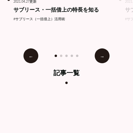
2021.04.27更新
2021
サブリース・一括借上の特長を知る
サ
#サブリース（一括借上）活用術
#サ
記事一覧