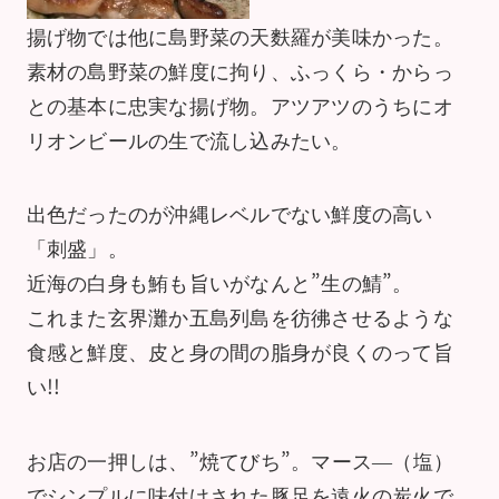
揚げ物では他に島野菜の天麩羅が美味かった。
素材の島野菜の鮮度に拘り、ふっくら・からっ
との基本に忠実な揚げ物。アツアツのうちにオ
リオンビールの生で流し込みたい。
出色だったのが沖縄レベルでない鮮度の高い
「刺盛」。
近海の白身も鮪も旨いがなんと”生の鯖”。
これまた玄界灘か五島列島を彷彿させるような
食感と鮮度、皮と身の間の脂身が良くのって旨
い!!
お店の一押しは、”焼てびち”。マース―（塩）
でシンプルに味付けされた豚足を遠火の炭火で