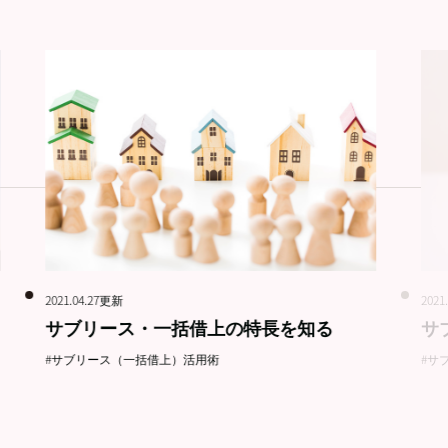
2021.04.27更新
2021
サブリース・一括借上の特長を知る
サ
#サブリース（一括借上）活用術
#サ