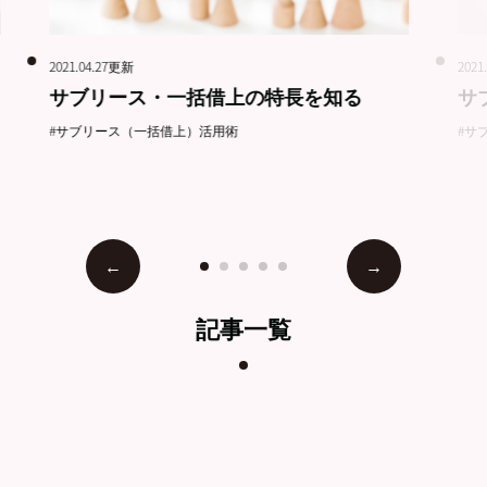
2021.04.27更新
2021
サブリース・一括借上の特長を知る
サ
#サブリース（一括借上）活用術
#サ
記事一覧