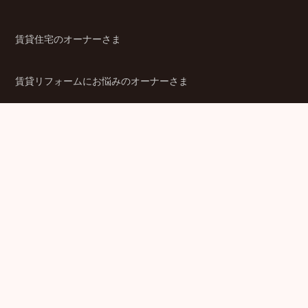
賃貸住宅のオーナーさま
賃貸リフォームにお悩みのオーナーさま
シニア賃貸住宅のご検討者さま
商品ラインアップ
金融機関のみなさま
JPMCの強み
パートナー企業のみなさま
成功事例
企業情報
賃貸経営ラボ
IR情報