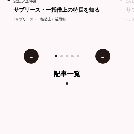
2021.04.27更新
2021
サブリース・一括借上の特長を知る
サ
#サブリース（一括借上）活用術
#サ
記事一覧