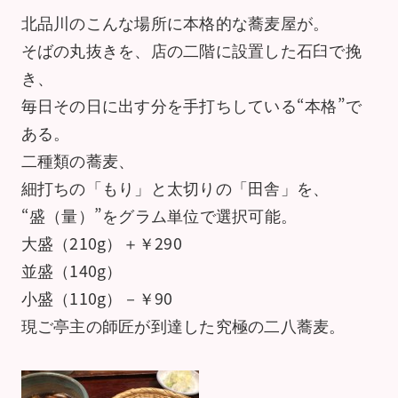
北品川のこんな場所に本格的な蕎麦屋が。
そばの丸抜きを、店の二階に設置した石臼で挽
き、
毎日その日に出す分を手打ちしている“本格”で
ある。
二種類の蕎麦、
細打ちの「もり」と太切りの「田舎」を、
“盛（量）”をグラム単位で選択可能。
大盛（210g）＋￥290
並盛（140g）
小盛（110g）－￥90
現ご亭主の師匠が到達した究極の二八蕎麦。