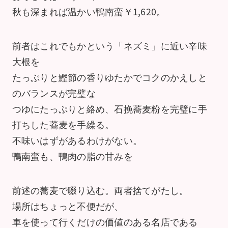
秋も深まれば温かい鴨南蛮￥1,620。
前者はこれでもかという「ネズミ」に近い辛味
大根を
たっぷりと鰹節の香りゆたかでコクのかえしと
のバランスが完璧な
つゆにたっぷりと絡め、石挽蕎麦粉を完璧に手
打ちした蕎麦を手繰る。
不味いはずがあるわけがない。
鴨南蛮も、鴨肉の脂の甘みを
前述の蕎麦で啜り込む。両者捨てがたし。
場所はちょっと不便だが、
車を使って行くだけの価値のある名店である