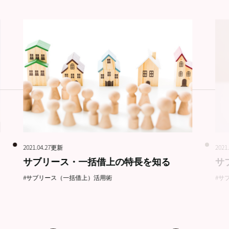
2021.04.27更新
2021
サブリース・一括借上の特長を知る
サ
#サブリース（一括借上）活用術
#サ