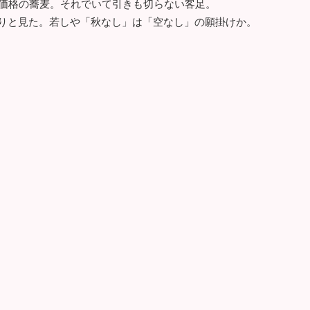
価格の蕎麦。それでいて引きも切らない客足。
ありと見た。若しや「秋なし」は「空なし」の願掛けか。
6
:30L.O）