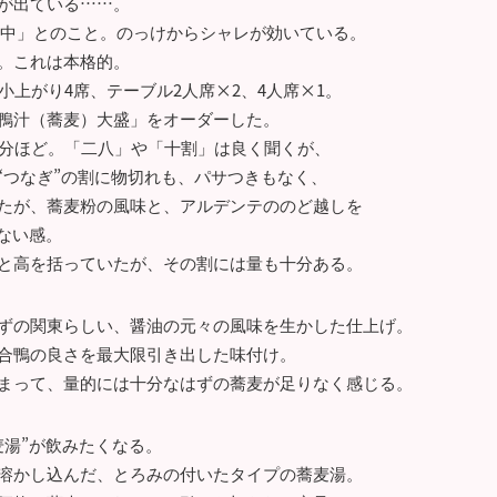
が出ている……。
い中」とのこと。のっけからシャレが効いている。
。これは本格的。
小上がり4席、テーブル2人席×2、4人席×1。
鴨汁（蕎麦）大盛」をオーダーした。
0分ほど。「二八」や「十割」は良く聞くが、
“つなぎ”の割に物切れも、パサつきもなく、
たが、蕎麦粉の風味と、アルデンテののど越しを
ない感。
と高を括っていたが、その割には量も十分ある。
ずの関東らしい、醤油の元々の風味を生かした仕上げ。
合鴨の良さを最大限引き出した味付け。
まって、量的には十分なはずの蕎麦が足りなく感じる。
麦湯”が飲みたくなる。
溶かし込んだ、とろみの付いたタイプの蕎麦湯。