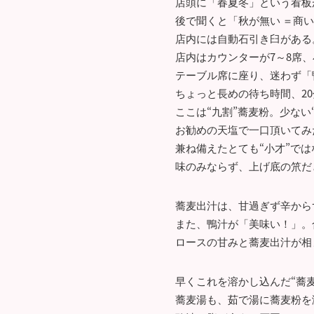
店頭に「春夏冬」という看板
後で聞くと「秋が無い ＝商
店内には自動石引き臼がある
店内はカウンターが7～8席、
テーブル席に座り、迷わず「
ちょっと長めの待ち時間、2
ここは“九割”蕎麦粉。少ない
お勧めの天塩で一口頂いてみ
兼ね備えたとても“小才”では
味のみならず、上げ底の笊だ
蕎麦出汁は、甘過ぎず辛から
また、鴨汁が「美味い！」。
ロースの甘みと蕎麦出汁が相
早くこれを溶かし込んだ“蕎
蕎麦湯も、茹で湯に蕎麦粉を