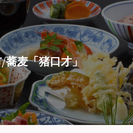
/蕎麦「猪口才」