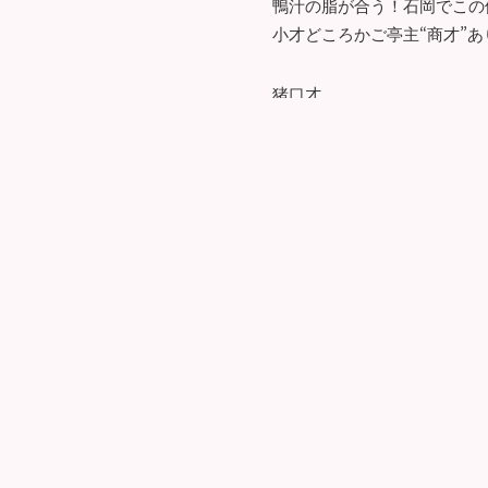
鴨汁の脂が合う！石岡でこの
小才どころかご亭主“商才”
猪口才
茨城県石岡市東石岡5丁目2-3
TEL：0299-27-1166
営業時間：11:30～15:00 （14
17:00～21:00 （20:30L.O）
定休日：不定休