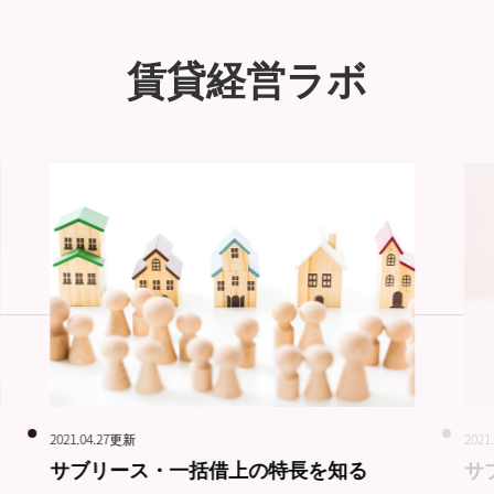
賃貸経営ラボ
2021.04.27更新
2021
サブリース・一括借上の特長を知る
サ