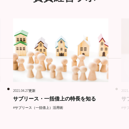
2021.04.27更新
2021
サブリース・一括借上の特長を知る
サ
#サブリース（一括借上）活用術
#サ