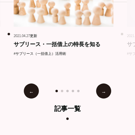
2021.04.27更新
2021
サブリース・一括借上の特長を知る
サ
#サブリース（一括借上）活用術
#サ
記事一覧