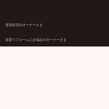
賃貸住宅のオーナーさま
賃貸リフォームにお悩みのオーナーさま
シニア賃貸住宅のご検討者さま
商品ラインアップ
金融機関のみなさま
JPMCの強み
パートナー企業のみなさま
成功事例
企業情報