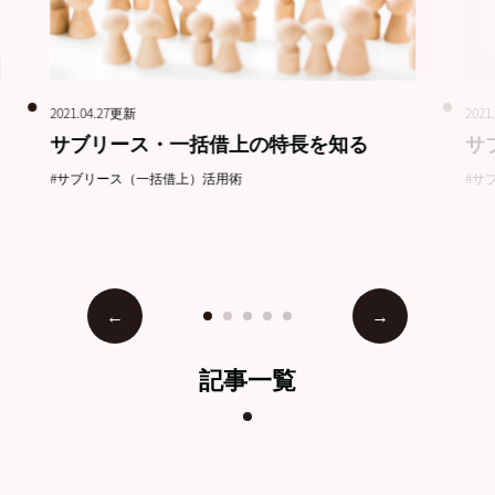
2021.04.27更新
2021
サブリース・一括借上の特長を知る
サ
#サブリース（一括借上）活用術
#サ
記事一覧