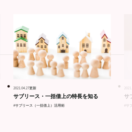
2021.04.27更新
2021
サブリース・一括借上の特長を知る
サ
#サブリース（一括借上）活用術
#サ