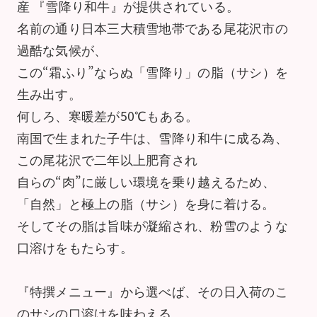
産 『雪降り和牛』が提供されている。
名前の通り日本三大積雪地帯である尾花沢市の
過酷な気候が、
この“霜ふり”ならぬ「雪降り」の脂（サシ）を
生み出す。
何しろ、寒暖差が50℃もある。
南国で生まれた子牛は、雪降り和牛に成る為、
この尾花沢で二年以上肥育され
自らの“肉”に厳しい環境を乗り越えるため、
「自然」と極上の脂（サシ）を身に着ける。
そしてその脂は旨味が凝縮され、粉雪のような
口溶けをもたらす。
『特撰メニュー』から選べば、その日入荷のこ
のサシの口溶けを味わえる。