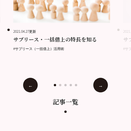
2021.04.27更新
2021
サブリース・一括借上の特長を知る
サ
#サブリース（一括借上）活用術
#サ
記事一覧