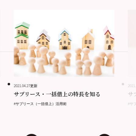
2021.04.27更新
2021
サブリース・一括借上の特長を知る
サ
#サブリース（一括借上）活用術
#サ