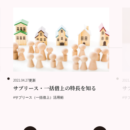
2021.04.27更新
2021
サブリース・一括借上の特長を知る
サ
#サブリース（一括借上）活用術
#サ