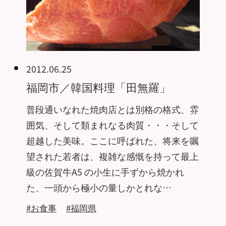
2012.06.25
福岡市／韓国料理「田無羅」
普段通いなれた焼肉店とは別格の格式、雰
囲気、そして類まれなる肉質・・・そして
超越した美味。ここに呼ばれた、将来を嘱
望された若者は、複雑な感慨を持って最上
級の佐賀牛A5 の小生に手ずから焼かれ
た、一頭から極小の量しかとれな…
#お食事
#福岡県