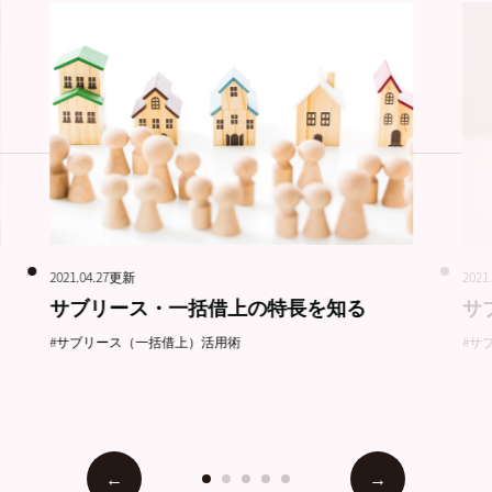
2021.04.27更新
2021
サブリース・一括借上の特長を知る
サ
#サブリース（一括借上）活用術
#サ