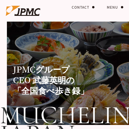
CONTACT
MENU
JPMCグループ
CEO 武藤英明の
「全国食べ歩き録」
MUCHELI
MUCHELI