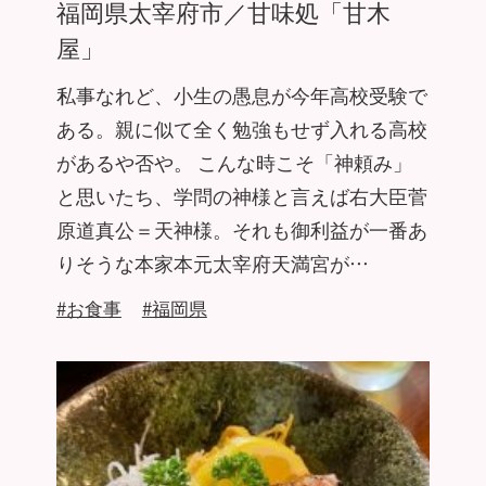
福岡県太宰府市／甘味処「甘木
屋」
私事なれど、小生の愚息が今年高校受験で
ある。親に似て全く勉強もせず入れる高校
があるや否や。 こんな時こそ「神頼み」
と思いたち、学問の神様と言えば右大臣菅
原道真公＝天神様。それも御利益が一番あ
りそうな本家本元太宰府天満宮が…
#お食事
#福岡県