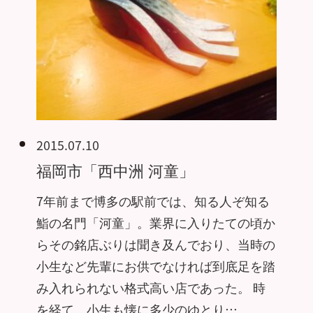
2015.07.10
福岡市「西中洲 河童」
7年前まで博多の駅前では、知る人ぞ知る
鮨の名門「河童」。業界に入りたての頃か
らその銘店ぶりは聞き及んでおり、当時の
小生など先輩にお供でなければ到底足を踏
み入れられない格式高い店であった。 時
を経て、小生も懐に多少のゆとり…