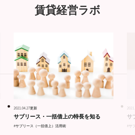
賃貸経営ラボ
2021.04.27更新
2021
サブリース・一括借上の特長を知る
サ
#サブリース（一括借上）活用術
#サ