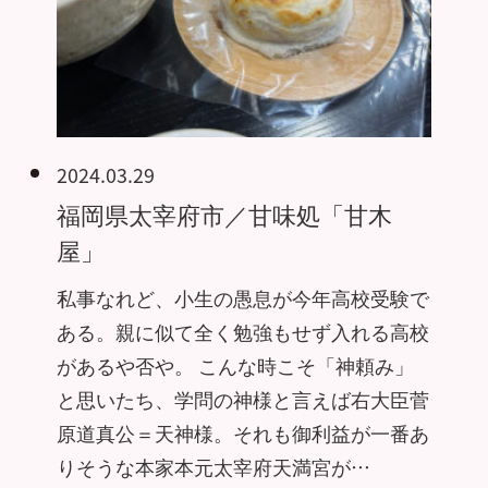
2024.03.29
福岡県太宰府市／甘味処「甘木
屋」
私事なれど、小生の愚息が今年高校受験で
ある。親に似て全く勉強もせず入れる高校
があるや否や。 こんな時こそ「神頼み」
と思いたち、学問の神様と言えば右大臣菅
原道真公＝天神様。それも御利益が一番あ
りそうな本家本元太宰府天満宮が…