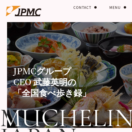
CONTACT
MENU
JPMCグループ
CEO 武藤英明の
「全国食べ歩き録」
MUCHELI
MUCHELI