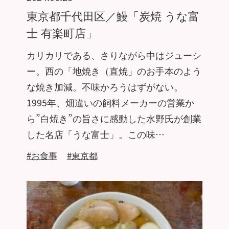
東京都千代田区／鰻「炭焼 うな富
士 有楽町店」
カリカリである、さりながら中はジューシ
ー。西の「地焼き（直焼」のお手本のよう
な焼き加減。不味かろうはずがない。
1995年、畑違いの飼料メーカーの営業か
ら”白焼き”の旨さに感動した水野氏が創業
した名店「うな富士」。この味…
#お食事
#東京都