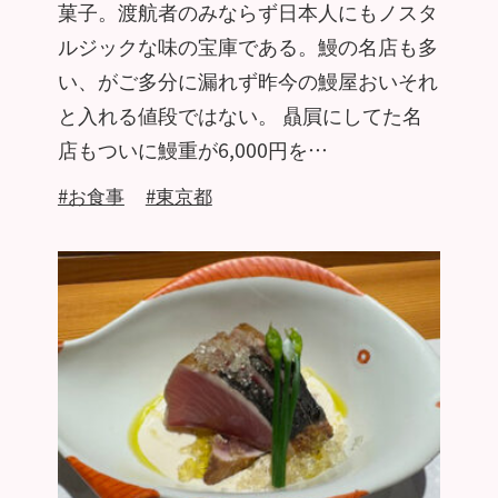
菓子。渡航者のみならず日本人にもノスタ
ルジックな味の宝庫である。鰻の名店も多
い、がご多分に漏れず昨今の鰻屋おいそれ
と入れる値段ではない。 贔屓にしてた名
店もついに鰻重が6,000円を…
#お食事
#東京都