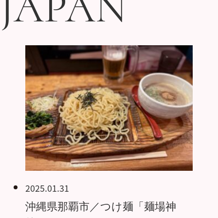
JAPAN
JAPAN
2025.01.31
沖縄県那覇市／つけ麺「麺場神